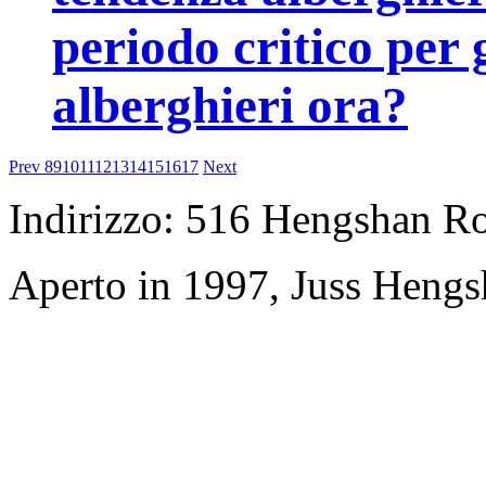
periodo critico per 
alberghieri ora?
Prev
8
9
10
11
12
13
14
15
16
17
Next
Indirizzo: 516 Hengshan R
Aperto in 1997, Juss Hengs