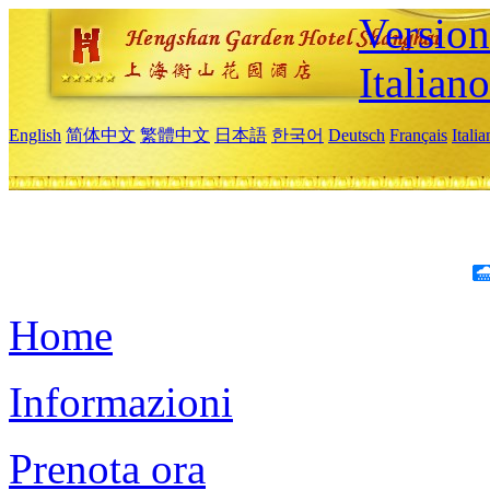
Version
Italiano
English
简体中文
繁體中文
日本語
한국어
Deutsch
Français
Itali
Home
Informazioni
Prenota ora