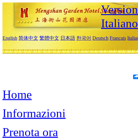
Version
Italiano
English
简体中文
繁體中文
日本語
한국어
Deutsch
Français
Itali
Home
Informazioni
Prenota ora