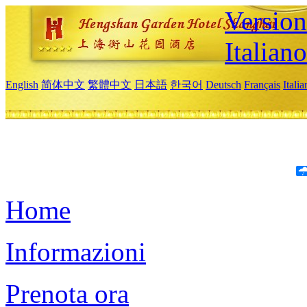
Version
Italiano
English
简体中文
繁體中文
日本語
한국어
Deutsch
Français
Itali
Home
Informazioni
Prenota ora