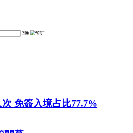
?
晚
人次 免簽入境占比77.7%