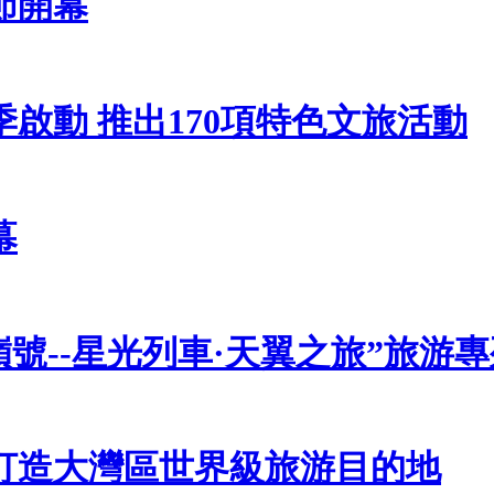
節開幕
啟動 推出170項特色文旅活動
幕
號--星光列車·天翼之旅”旅游
打造大灣區世界級旅游目的地