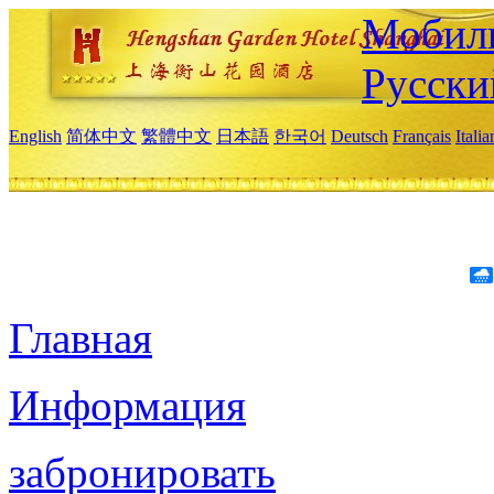
Мобиль
Русски
English
简体中文
繁體中文
日本語
한국어
Deutsch
Français
Itali
Главная
Информация
забронировать