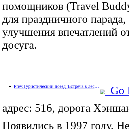
помощников (Travel Budd
для праздничного парада,
улучшения впечатлений от
досуга.
Prev:Туристический поезд 'Встреча в лесу Хулунбуир - Экспресс Дасинганлин - Поезд 'Звездный свет' - Путешествие в Тяньи' совершает свой первый рейс.
Go 
адрес: 516, дорога Хэнша
Появились в 1997 году, He