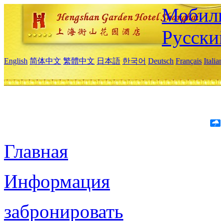
Мобиль
Русски
English
简体中文
繁體中文
日本語
한국어
Deutsch
Français
Itali
Главная
Информация
забронировать