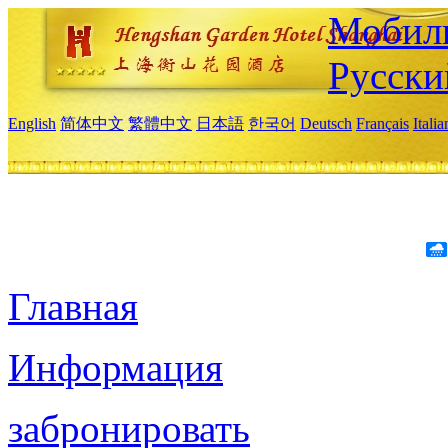
Мобиль
Русски
English
简体中文
繁體中文
日本語
한국어
Deutsch
Français
Itali
Главная
Информация
забронировать