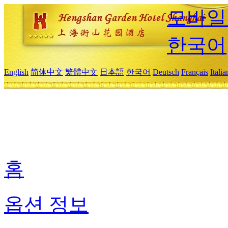
모바일
한국어
English
简体中文
繁體中文
日本語
한국어
Deutsch
Français
Itali
홈
옵션 정보