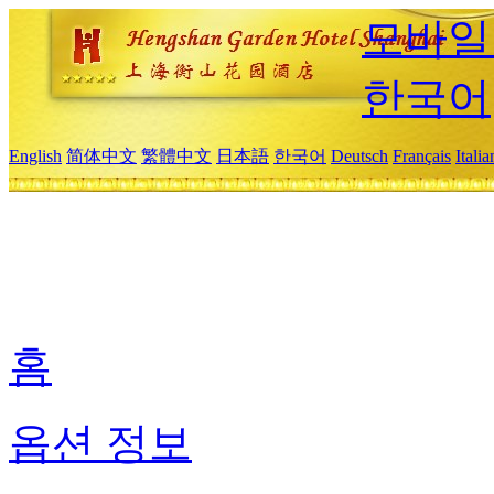
모바일
한국어
English
简体中文
繁體中文
日本語
한국어
Deutsch
Français
Itali
홈
옵션 정보