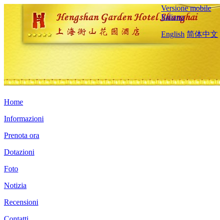
Versione mobile
Italiano
English
简体中文
Home
Informazioni
Prenota ora
Dotazioni
Foto
Notizia
Recensioni
Contatti