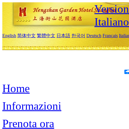
Version
Italiano
English
简体中文
繁體中文
日本語
한국어
Deutsch
Français
Itali
Home
Informazioni
Prenota ora