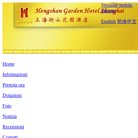
Versione mobile
Italiano
English
简体中文
Home
Informazioni
Prenota ora
Dotazioni
Foto
Notizia
Recensioni
Contatti