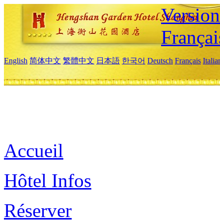
Versio
Françai
English
简体中文
繁體中文
日本語
한국어
Deutsch
Français
Itali
Accueil
Hôtel Infos
Réserver