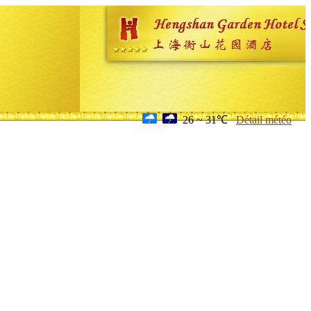
26 ~ 31℃
Détail météo