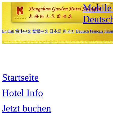
Mobile 
Deutsc
English
简体中文
繁體中文
日本語
한국어
Deutsch
Français
Itali
Startseite
Hotel Info
Jetzt buchen