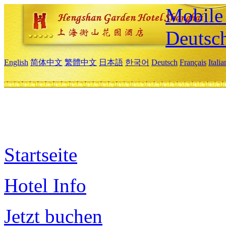
Mobile 
Deutsc
English
简体中文
繁體中文
日本語
한국어
Deutsch
Français
Itali
Startseite
Hotel Info
Jetzt buchen